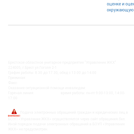
оценке и оце
окружающую 
КОНТАКТЫ
Брестское областное унитарное предприятие "Управление ЖКХ"
224005, г.Брест ул.Гоголя 2-1
График работы: 8.30 до 17.30, обед с 13.00 до 14.00
Приемная:
+375-162 27-92-51
,
+375-162 20-74-85
Факс:
+375-162 279230
Оказание ситуационной помощи инвалидам:
+375-162-279290
Горячая линия:
8-0162-279249
время работы: пн-пт 9:00-13:00, 14:00-
17:00
post@bujkh.by
Подача электронных обращений граждан и юридических лиц в
БОУП «Управление ЖКХ» осуществляется через сайт обращения.бел.
Иной порядок подачи электронных обращений в БОУП «Управление
ЖКХ» не предусмотрен.