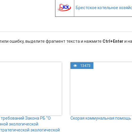
Брестское котельное хозяй
тили ошибку, выделите фрагмент текста и нажмите
Ctrl+Enter
и н
13473
требований Закона РБ "О
Скорая коммунальная помощь
нной экологической
стратегической экологической