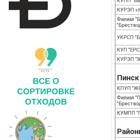
КУПП "Ба
КУРЭП «Ж
Филиал "
"Брество
УКРСП "Б
КУП "ЕРСЦ
КУРЭП "Ж
Пинск
КПУП "ЖР
Филиал "
"Брество
КУМПП "П
Район