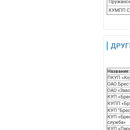
Пружанск
КУМПП С
ДРУГ
Также дос
Название:
ПКУП «Ко
ОАО Брес
ОАО «Зав
КУП «Бре
КУПП «Бр
КУП "Бре
КУП «Бре
служба»
КУП «Парк