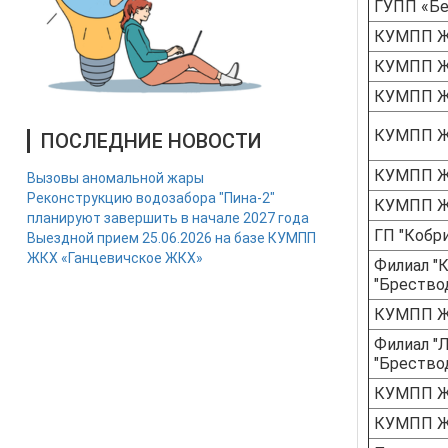
ГУПП «Б
КУМПП Ж
КУМПП Ж
КУМПП Ж
КУМПП Ж
ПОСЛЕДНИЕ НОВОСТИ
КУМПП Ж
Вызовы аномальной жары
Реконструкцию водозабора "Пина-2"
КУМПП Ж
планируют завершить в начале 2027 года
ГП "Кобр
Выездной прием 25.06.2026 на базе КУМПП
ЖКХ «Ганцевичское ЖКХ»
Филиал "
"Брество
КУМПП Ж
Филиал "
"Брество
КУМПП Ж
КУМПП Ж