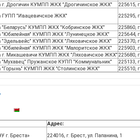
а г. Дрогичин КУМПП ЖКХ "Дрогичинское ЖКХ"
225615, г
а ГУПП "Ивацевичское ЖКХ"
225295, 
а "Беларусь" КУМПП ЖКХ "Кобринское ЖКХ"
225860, г
а "Юбилейная" КУМПП ЖКХ "Лунинецкое ЖКХ"
225644, г
а "Эдельвейс" КУМПП ЖКХ "Ляховичское ЖКХ"
225370, г
а "Юбилейная" КУМПП ЖКХ "Малоритское ЖКХ"
225903, г
а г. Микашевичи КУМПП ЖКХ "Ляховичское ЖКХ"
225680, 
а "Мухавец" Пружанское КУПП "Коммунальник"
225133, 
а "Горынь" КУМПП ЖКХ "Столинское ЖКХ"
225510, г
У
тупны:
Адрес:
 г. Бреста»
224016, г. Брест, ул. Папанина, 1