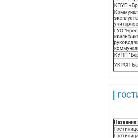
КПУП «Бр
Коммунал
эксплуат
унитарное
ГУО "Бре
квалифик
руководя
коммуналь
КУПП "Ба
УКРСП Ба
ГОС
Также дос
Название:
Гостиница
Гостиниц