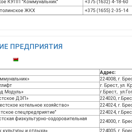
ое КУПП "Коммунальник"
+375 (1632) 4-18-60
толинское ЖКХ
+375 (1655) 2-35-14
ИЕ ПРЕДПРИЯТИЯ
тупны:
Адрес:
ммунальник»
224008, г. Бре
тлифт
г. Брест, ул.
од Модуль»
г.Брест, ул.Го
стское ДЭП»
224020, г.Брес
естское котельное хозяйство»
224024, г. Бре
стское спецпредприятие"
224024, г.Брес
стская физкультурно-оздоровительная
224000, г. Бре
 культуры и отдыха»
224005, г. Брес