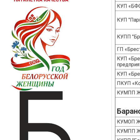
КУП «БФ
КУП "Пар
КУПП "Бр
ГП «Брес
КУП «Бре
предприя
КУП «Бре
ПКУП «К
КУМПП Ж
Баран
КУМОП Ж
КУМПП ЖК