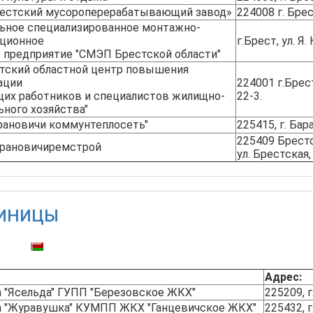
естский мусороперерабатывающий завод»
224008 г. Брес
ьное специализированное монтажно-
ационное
г.Брест, ул. Я.
 предприятие "СМЭП Брестской области"
стский областной центр повышения
ации
224001 г.Брес
щих работников и специалистов жилищно-
22-3.
ного хозяйства"
рановичи коммунтеплосеть"
225415, г. Бар
225409 Брестс
рановичиремстрой
ул. Брестская,
ТИНИЦЫ
тупны:
Адрес:
 "Ясельда" ГУПП "Березовское ЖКХ"
225209, г
а "Журавушка" КУМПП ЖКХ "Ганцевичское ЖКХ"
225432, г