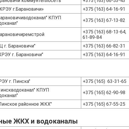
рановичи коммунтеплосеть"
+375 (163) 66-53-43
РЭУ г.Барановичи»
+375 (163) 64-16-91
Барановичиводоканал" КПУП
+375 (163) 67-13-82
доканал"
+375 (163) 68-13-64,
арановичиремстрой
61-89-84
 г. Барановичи"
+375 (163) 66-82-31
РЭУ г. Барановичи"
+375 (163) 64-16-91
ЭУ г. Пинска"
+375 (165) 63-31-65
Пинскводоканал" КПУП
+375 (165) 62-90-98
доканал"
инское районное ЖКХ"
+375 (165) 67-55-25
ные ЖКХ и водоканалы