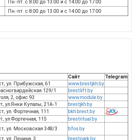
Пн.-пт. с 8.00 до 13.00 и с 14.00 до 17.00
Пн.-пт. с 8.00 до 13.00 и с 14.00 до 17.00
Сайт
Telegram
ст, ул. Прибужская, 61
www.brestjkh.by
 Красногвардейская 129/1
brestlift.by
голя, 2, офис 93
www.module.by
т, ул.Янки Купалы, 21А-1
brestjkh.by
ст, ул. Фортечная, 111
bkh.brest.by
т, ул.Фортечная, 115
brestritual.by
ст, ул. Московская 348/3
bfos.by
т, ул. Ленина, 3
brestpark.by