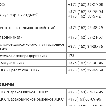
ОС»
+375 (162) 29-24-08
+375 (162) 53-75-94
к культуры и отдыха"
+375 (162) 58-57-21
естское котельное хозяйство"
+375 (162) 45-48-29
тводоканал»
+375 (162) 57-21-63
стское дорожно-эксплуатационное
+375 (162) 34-00-36
тие»
стское спецпредприятие»
173
оммунальник»
+375 (162) 93-30-46
КХ «Брестское ЖКХ»
+375 (162) 29-04-69
овичи
КХ "Барановичское ГЖКХ"
+375 (163) 64-17-95
Х "Барановичское районное ЖКХ"
+375(163)63-89-96