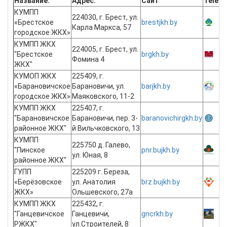
Название:
Адрес:
Сайт
Teleg
КУМПП
224030, г. Брест, ул.
«Брестское
brestjkh.by
Карла Маркса, 57
городское ЖКХ»
КУМПП ЖКХ
224005, г. Брест, ул.
"Брестское
brgkh.by
Фомина 4
ЖКХ"
КУМОП ЖКХ
225409, г.
«Барановичское
Барановичи, ул.
barjkh.by
городское ЖКХ»
Маяковского, 11-2
КУМПП ЖКХ
225407, г.
"Барановичское
Барановичи, пер. 3-
baranovichirgkh.by
районное ЖКХ"
й Вильчковского, 13
КУМПП
225750 д. Галево,
"Пинское
pnr.bujkh.by
ул. Юная, 8
районное ЖКХ"
ГУПП
225209 г. Береза,
«Берёзовское
ул. Анатолия
brz.bujkh.by
ЖКХ»
Ольшевского, 27а
КУМПП ЖКХ
225432, г.
"Ганцевичское
Ганцевичи,
gncrkh.by
РЖКХ"
ул.Строителей, 8