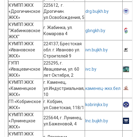
КУМПП ЖКХ
225612, г.
«Дрогичинское
Дрогичин.
drg.bujkh.by
ЖКХ»
ул.Освобождения, 5
КУМПП ЖКХ
г. Жабинка, ул.
"Жабинковское
gbngkh.by
Комарова 4
ЖКХ"
КУМПП ЖКХ
224137, Брестская
«Ивановское
обл. г. Иваново ул.
ivn.bujkh.by
ЖКХ»
Строителей 9
ГУПП
225295, г.
«Ивацевичское
Ивацевичи, ул. 60
ivc.by
ЖКХ»
лет Октября, 2
КУМПП ЖКХ
г. Каменец,
«Каменецкое
ул.Индустриальная,
каменец-жкх.бел
ЖКХ»
10
ГП «Кобринское
г. Кобрин,
kobrinjkx.by
ЖКХ»
ул.Советская, 118/1
КУМПП ЖКХ
225644, г. Лунинец,
«Лунинецкое
lnc.bujkh.by
ул.Баженовой, 4
ЖКХ»
КУМПП ЖКХ
г. Ляховичи,