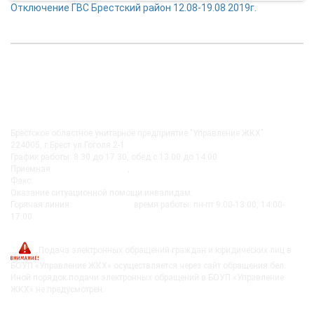
Отключение ГВС Брестский район 12.08-19.08 2019г.
КОНТАКТЫ
Брестское областное унитарное предприятие "Управление ЖКХ"
224005, г.Брест ул.Гоголя 2-1
График работы: 8.30 до 17.30, обед с 13.00 до 14.00
Приемная:
+375-162 27-92-51
,
+375-162 20-74-85
Факс:
+375-162 279230
Оказание ситуационной помощи инвалидам:
+375-162-279290
Горячая линия:
8-0162-279249
время работы: пн-пт 9:00-13:00, 14:00-
17:00
post@bujkh.by
Подача электронных обращений граждан и юридических лиц в
БОУП «Управление ЖКХ» осуществляется через сайт обращения.бел.
Иной порядок подачи электронных обращений в БОУП «Управление
ЖКХ» не предусмотрен.