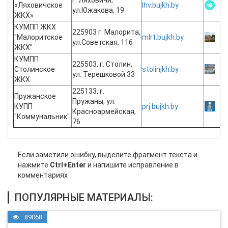
«Ляховичское
lhv.bujkh.by
ул.Южакова, 19
ЖКХ»
КУМПП ЖКХ
225903 г. Малорита,
"Малоритское
mlrt.bujkh.by
ул.Советская, 116
ЖКХ"
КУМПП
225503, г. Столин,
Столинское
stolinjkh.by
ул. Терешковой 33
ЖКХ
225133, г.
Пружанское
Пружаны, ул.
КУПП
prj.bujkh.by
Красноармейская,
"Коммунальник"
76
Если заметили ошибку, выделите фрагмент текста и
нажмите
Ctrl+Enter
и напишите исправление в
комментариях
ПОПУЛЯРНЫЕ МАТЕРИАЛЫ:
89068