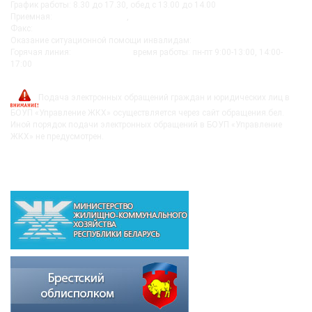
График работы: 8.30 до 17.30, обед с 13.00 до 14.00
Приемная:
+375-162 27-92-51
,
+375-162 20-74-85
Факс:
+375-162 279230
Оказание ситуационной помощи инвалидам:
+375-162-279290
Горячая линия:
8-0162-279249
время работы: пн-пт 9:00-13:00, 14:00-
17:00
post@bujkh.by
Подача электронных обращений граждан и юридических лиц в
БОУП «Управление ЖКХ» осуществляется через сайт обращения.бел.
Иной порядок подачи электронных обращений в БОУП «Управление
ЖКХ» не предусмотрен.
ВЫШЕСТОЯЩИЕ ОРГАНИЗАЦИИ