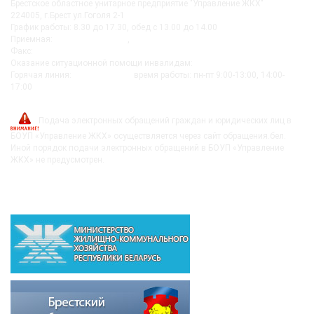
Брестское областное унитарное предприятие "Управление ЖКХ"
224005, г.Брест ул.Гоголя 2-1
График работы: 8.30 до 17.30, обед с 13.00 до 14.00
Приемная:
+375-162 27-92-51
,
+375-162 20-74-85
Факс:
+375-162 279230
Оказание ситуационной помощи инвалидам:
+375-162-279290
Горячая линия:
8-0162-279249
время работы: пн-пт 9:00-13:00, 14:00-
17:00
post@bujkh.by
Подача электронных обращений граждан и юридических лиц в
БОУП «Управление ЖКХ» осуществляется через сайт обращения.бел.
Иной порядок подачи электронных обращений в БОУП «Управление
ЖКХ» не предусмотрен.
ВЫШЕСТОЯЩИЕ ОРГАНИЗАЦИИ