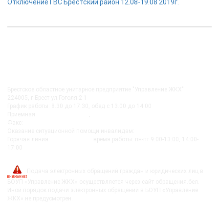
Отключение ГВС Брестский район 12.08-19.08 2019г.
КОНТАКТЫ
Брестское областное унитарное предприятие "Управление ЖКХ"
224005, г.Брест ул.Гоголя 2-1
График работы: 8.30 до 17.30, обед с 13.00 до 14.00
Приемная:
+375-162 27-92-51
,
+375-162 20-74-85
Факс:
+375-162 279230
Оказание ситуационной помощи инвалидам:
+375-162-279290
Горячая линия:
8-0162-279249
время работы: пн-пт 9:00-13:00, 14:00-
17:00
post@bujkh.by
Подача электронных обращений граждан и юридических лиц в
БОУП «Управление ЖКХ» осуществляется через сайт обращения.бел.
Иной порядок подачи электронных обращений в БОУП «Управление
ЖКХ» не предусмотрен.