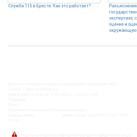
Служба 115 в Бресте. Как это работает?
Разъяснения 
государстве
экспертизе, 
оценке и оце
окружающую 
КОНТАКТЫ
Брестское областное унитарное предприятие "Управление ЖКХ"
224005, г.Брест ул.Гоголя 2-1
График работы: 8.30 до 17.30, обед с 13.00 до 14.00
Приемная:
+375-162 27-92-51
,
+375-162 20-74-85
Факс:
+375-162 279230
Оказание ситуационной помощи инвалидам:
+375-162-279290
Горячая линия:
8-0162-279249
время работы: пн-пт 9:00-13:00, 14:00-
17:00
post@bujkh.by
Подача электронных обращений граждан и юридических лиц в