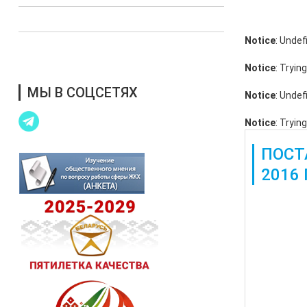
Выступления в СМИ
Notice
: Undef
Благотворительная помощь
Notice
: Tryin
МЫ В СОЦСЕТЯХ
Notice
: Undef
Notice
: Tryin
ПОСТ
2016 
Также дос