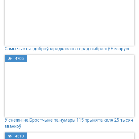
Самы чысты і добраўпарадкаваны горад выбралі ў Беларусі
4705
У снежні на Брэстчыне па нумары 115 прынята каля 25 тысяч
званкоў
4510