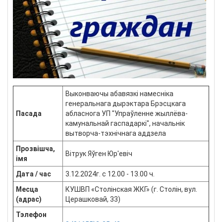
Выконваючы абавязкі намесніка
генеральнага дырэктара Брэсцкага
Пасада
абласнога УП "Упраўленне жыллёва-
камунальнай гаспадаркі", начальнік
вытворча-тэхнічнага аддзела
Прозвішча,
Вітрук Яўген Юр'евіч
імя
Дата / час
3.12.2024г. с 12.00 - 13.00 ч.
Месца
КУШВП «Столінская ЖКГ» (г. Столін, вул.
(адрас)
Церашковай, 33)
Тэлефон