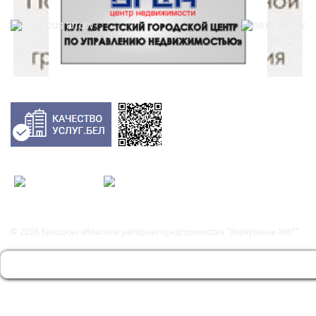
© 2026
Брэсцкае абласное унітарнае прадпрыемства "Ўпраўленне ЖКГ"