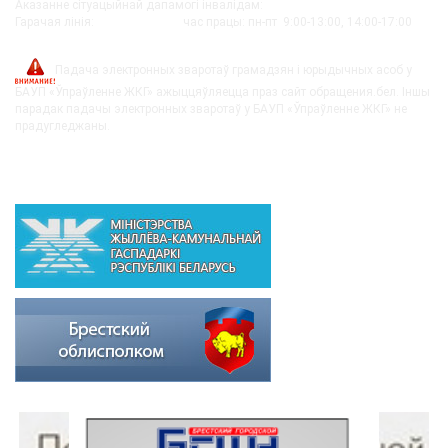
Аказанне сітуацыйнай дапамогі інвалідам:
+375-162-279290
Гарачая лінія:
8-0162-279249
час працы: пн-пт 9:00-13:00, 14:00-17:00
post@bujkh.by
Падача электронных зваротаў грамадзян і юрыдычных асоб у
БАУП «Ўпраўленне ЖКГ» ажыццяўляецца праз сайт обращения.бел. Іншы
парадак падачы электронных зваротаў у БАУП «Ўпраўленне ЖКГ» не
прадугледжаны.
ВЫШЭЙСТАЯЧЫЯ АРГАНІЗАЦЫІ