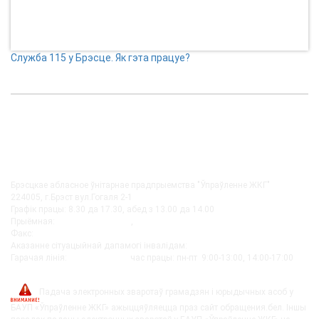
Служба 115 у Брэсце. Як гэта працуе?
КАНТАКТЫ
Брэсцкае абласное ўнітарнае прадпрыемства "Ўпраўленне ЖКГ"
224005, г.Брэст вул.Гогаля 2-1
Графік працы: 8.30 да 17.30, абед з 13.00 да 14.00
Прыёмная:
+375-162 27-92-51
,
+375-162 20-74-85
Факс:
+375-162 279230
Аказанне сітуацыйнай дапамогі інвалідам:
+375-162-279290
Гарачая лінія:
8-0162-279249
час працы: пн-пт 9:00-13:00, 14:00-17:00
post@bujkh.by
Падача электронных зваротаў грамадзян і юрыдычных асоб у
БАУП «Ўпраўленне ЖКГ» ажыццяўляецца праз сайт обращения.бел. Іншы