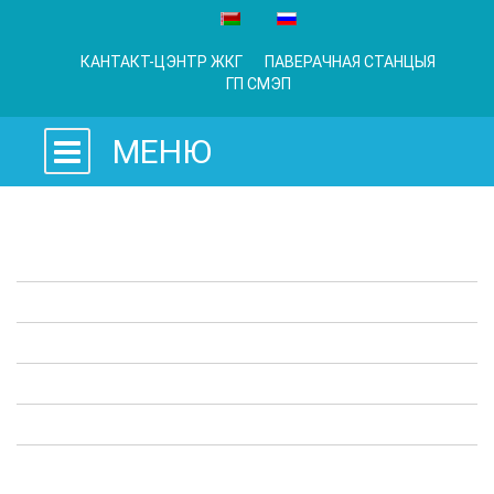
КАНТАКТ-ЦЭНТР ЖКГ
ПАВЕРАЧНАЯ СТАНЦЫЯ
ГП СМЭП
МЕНЮ
Заканадаўчыя акты
Прадпрыемствы ЖКГ
Адміністрацыйныя працэдуры
Апытанні
Карысная інфармацыя
Выступы ў СМІ