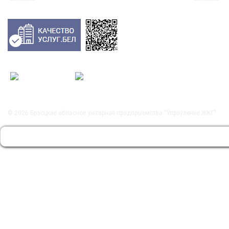
© 2026
Брэсцкае абласное унітарнае прадпрыемства "Ўпраўленне ЖКГ"