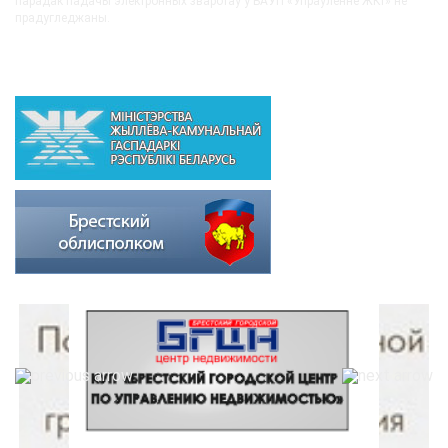
парадак падачы электронных зваротаў у БАУП «Ўпраўленне ЖКГ» не
прадугледжаны.
ВЫШЭЙСТАЯЧЫЯ АРГАНІЗАЦЫІ