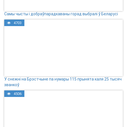
Самы чысты і добраўпарадкаваны горад выбралі ў Беларусі
4703
У снежні на Брэстчыне па нумары 115 прынята каля 25 тысяч
званкоў
4506