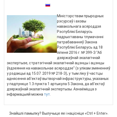
Таксама даступныя:
Праглядаў: 3308
Міністэрствам прыродных
рэсурсаў і аховы
навакольнага асяроддзя
Рэспублікі Беларусь
падрыхтаваны тлумачэнні
патрабаванняў Закона
Рэспублікі Беларусь ад 18
лiпеня 2016 г. № 399-З "Аб
дзяржаўнай экалагічнай
экспертызе, стратэгічнай экалагічнай ацэнцы і ацэнцы
ўздзеяння на навакольнае асяроддзе" (з улікам змяненняў
у рэдакцыі ад 15.07. 2019 № 218-З), у тым ліку ў частцы
аднясення аб'ектаў вытворчай інфраструктуры, указаных
у падпункце 1.3 пункта 1 артыкула 5 Закона, да аб'ектаў
дзяржаўнай экалагічнай экспертызы. Азнаёміцца ​​з
інфармацыяй можна
тут
.
Знайшлі памылку? Вылучыце яе і націсніце «Ctrl + Enter».